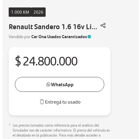
1.000 KM
2026
Renault Sandero 1.6 16v Life 2026
Car One Usados Garantizados
Vendido por
$ 24.800.000
WhatsApp
Entregá tu usado
*
Los precios tomados como referencia para el análisis del
Simulador son de carácter informativo. El precio del vehículo es
el detallado en la publicación. Para más detalle acceder a