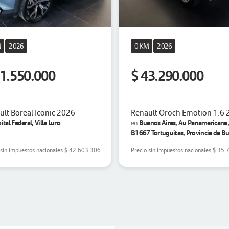
M
2026
0 KM
2026
51.550.000
$ 43.290.000
ult Boreal Iconic 2026
Renault Oroch Emotion 1.6
ital Federal, Villa Luro
Buenos Aires, Au Panamericana,
en
B1667 Tortuguitas, Provincia de B
Aires, Los Olivos
 sin impuestos nacionales
$ 42.603.306
Precio sin impuestos nacionales
$ 35.