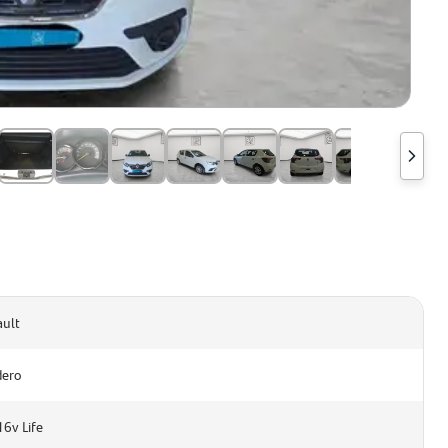
ult
dero
16v Life