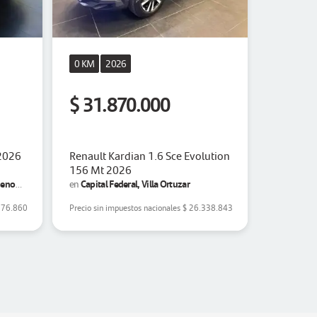
0 KM
2026
0 KM
2
$ 31.870.000
$ 38.
Adelant
 2026
Renault Kardian 1.6 Sce Evolution
156 Mt 2026
Renault 
uenos
Capital Federal, Villa Ortuzar
en
Buenos 
en
B1667 Tort
776.860
Precio sin impuestos nacionales
$ 26.338.843
Aires, Los 
Precio sin 