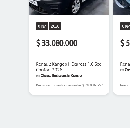
0 KM
2026
0 K
$ 33.080.000
$ 
Renault Kangoo Ii Express 1.6 Sce
Rena
Confort 2026
Cap
en
Chaco, Resistencia, Centro
en
Precio sin impuestos nacionales
$ 29.936.652
Precio