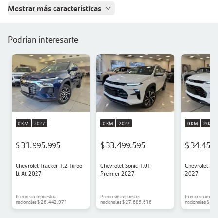
Mostrar más características
Podrían interesarte
0 KM
2027
0 KM
2027
0 KM
2027
$ 31.995.995
$ 33.499.595
$ 34.455
Chevrolet Tracker 1.2 Turbo
Chevrolet Sonic 1.0T
Chevrolet Son
Lt At 2027
Premier 2027
2027
Precio sin impuestos
Precio sin impuestos
Precio sin impue
nacionales
$ 26.442.971
nacionales
$ 27.685.616
nacionales
$ 28