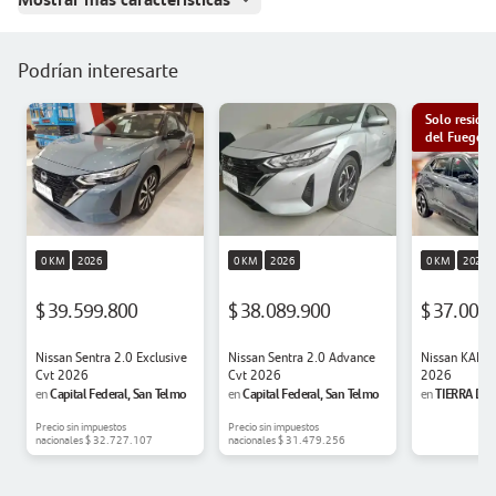
Podrían interesarte
Solo residen
del Fuego
0 KM
2026
0 KM
2026
0 KM
2026
$ 39.599.800
$ 38.089.900
$ 37.000
Nissan Sentra 2.0 Exclusive
Nissan Sentra 2.0 Advance
Nissan KAIT
Cvt 2026
Cvt 2026
2026
Capital Federal, San Telmo
Capital Federal, San Telmo
TIERRA DEL
en
en
en
GRANDE, SAN
Precio sin impuestos
Precio sin impuestos
nacionales
$ 32.727.107
nacionales
$ 31.479.256