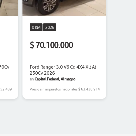
0 KM
2026
0 KM
2
$ 70.100.000
$ 79.
170Cv
Ford Ranger 3.0 V6 Cd 4X4 Xlt At
Ford Ran
250Cv 2026
Limited 
Capital Federal, Almagro
Neuquén
en
en
452.489
Precio sin impuestos nacionales
$ 63.438.914
Precio sin 