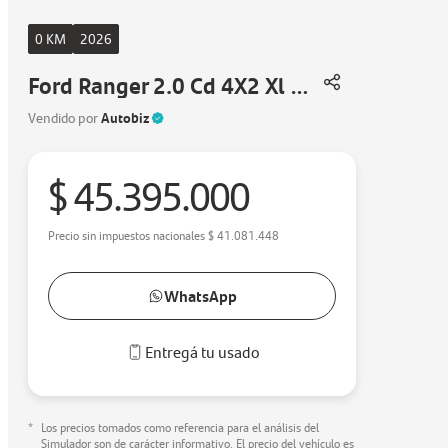
0 KM
2026
Ford Ranger 2.0 Cd 4X2 Xl 170Cv 2026
Autobiz
Vendido por
$ 45.395.000
Precio sin impuestos nacionales
$ 41.081.448
WhatsApp
Entregá tu usado
*
Los precios tomados como referencia para el análisis del
Simulador son de carácter informativo. El precio del vehículo es