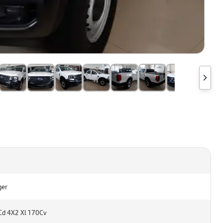
ger
Cd 4X2 Xl 170Cv