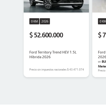
0 KM
2026
0 K
$ 52.600.000
$ 
Ford Territory Trend HEV 1.5L
Ford
Híbrida 2026
202
BUE
en
Martel
Precio sin impuestos nacionales
$ 43.471.074
Precio