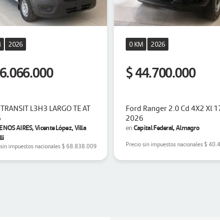
M
2026
0 KM
2026
76.066.000
$ 44.700.000
 TRANSIT L3H3 LARGO TE AT
Ford Ranger 2.0 Cd 4X2 Xl 
6
2026
NOS AIRES, Vicente López, Villa
Capital Federal, Almagro
en
li
Precio sin impuestos nacionales
$ 40.
 sin impuestos nacionales
$ 68.838.009