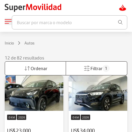
Buscar por marca o modelo
Inicio
Autos
12 de 82 resultados
Ordenar
Filtrar
1
0 KM
2026
0 KM
2026
US$ 23.000
US$ 34.000