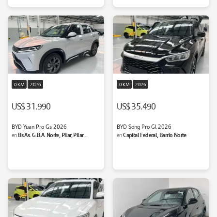
0 KM
2026
0 KM
2026
US$ 31.990
US$ 35.490
BYD Yuan Pro Gs 2026
BYD Song Pro Gl 2026
Bs.As. G.B.A. Norte, Pilar, Pilar
Capital Federal, Barrio Norte
en
en
Garden