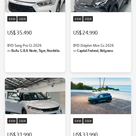
0 KM
2026
0 KM
2026
US$ 35.490
US$ 24.990
BYD Song Pro Gl 2026
BYD Dolphin Mini Gs 2026
Bs.As. G.B.A. Norte, Tigre, Nordelta
Capital Federal, Belgrano
en
en
0 KM
2026
0 KM
2026
US$ 31.990
US$ 33.990