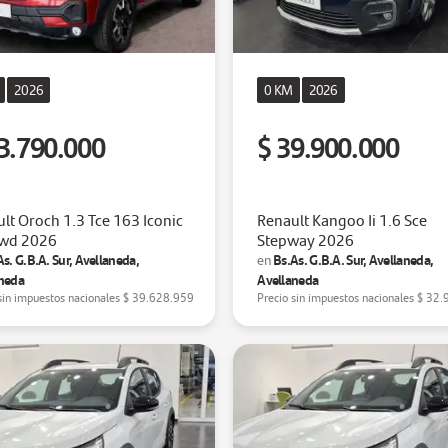
2026
0 KM
2026
3.790.000
$ 39.900.000
lt Oroch 1.3 Tce 163 Iconic
Renault Kangoo Ii 1.6 Sce
2wd 2026
Stepway 2026
As. G.B.A. Sur, Avellaneda,
Bs.As. G.B.A. Sur, Avellaneda,
en
neda
Avellaneda
sin impuestos nacionales
$ 39.628.959
Precio sin impuestos nacionales
$ 32.