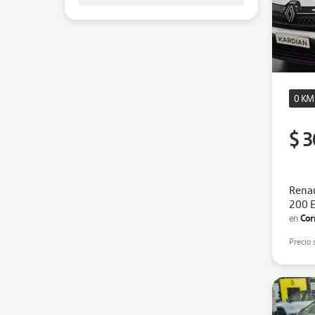
0 KM
$ 3
Renau
200 
Cor
en
Precio 