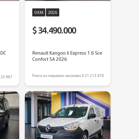
0 KM
2026
$ 34.490.000
EDC
Renault Kangoo Ii Express 1.6 Sce
Confort 5A 2026
Precio sin impuestos nacionales
$ 31.212.670
123.967