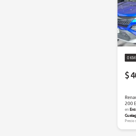
0 KM
$ 4
Renau
200 
Ent
en
Guale
Precio 