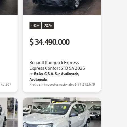
0 KM
2026
$ 34.490.000
Renault Kangoo Ii Express
Express Confort STD 5A 2026
Bs.As. G.B.A. Sur, Avellaneda,
en
Avellaneda
975.207
Precio sin impuestos nacionales
$ 31.212.670