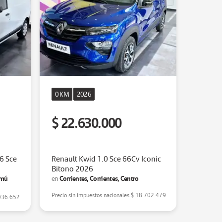
0 KM
2026
$ 22.630.000
.6 Sce
Renault Kwid 1.0 Sce 66Cv Iconic
Bitono 2026
emú
Corrientes, Corrientes, Centro
en
Precio sin impuestos nacionales
$ 18.702.479
936.652