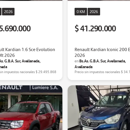
2026
0 KM
2026
5.690.000
$ 41.290.000
lt Kardian 1.6 Sce Evolution
Renault Kardian Iconic 200 
Mt 2026
2026
As. G.B.A. Sur, Avellaneda,
Bs.As. G.B.A. Sur, Avellaneda,
en
neda
Avellaneda
sin impuestos nacionales
$ 29.495.868
Precio sin impuestos nacionales
$ 34.