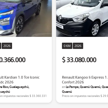
2026
0 KM
2026
0.366.000
$ 33.080.000
lt Kardian 1.0 Tce Iconic
Renault Kangoo Ii Express 1
Edc 2026
Confort 2026
re Ríos, Gualeguaychú,
La Pampa, Quemú Quemú, Qu
en
guaychú
Quemú
sin impuestos nacionales
$ 33.360.331
Precio sin impuestos nacionales
$ 29.