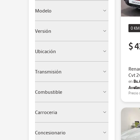
Modelo
0 KM
Versión
$ 4
Ubicación
Renau
Transmisión
Cvt 
Bs.
en
Avella
Combustible
Precio 
Carroceria
Concesionario