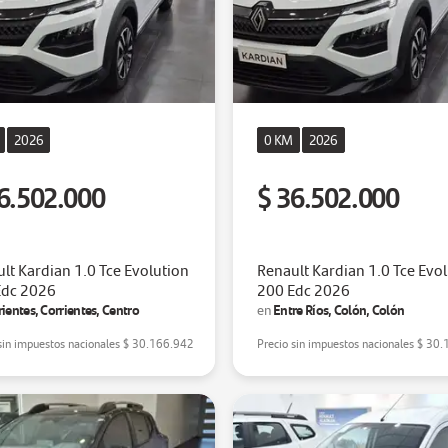
2026
0 KM
2026
6.502.000
$ 36.502.000
lt Kardian 1.0 Tce Evolution
Renault Kardian 1.0 Tce Evo
Edc 2026
200 Edc 2026
rientes, Corrientes, Centro
Entre Ríos, Colón, Colón
en
sin impuestos nacionales
$ 30.166.942
Precio sin impuestos nacionales
$ 30.