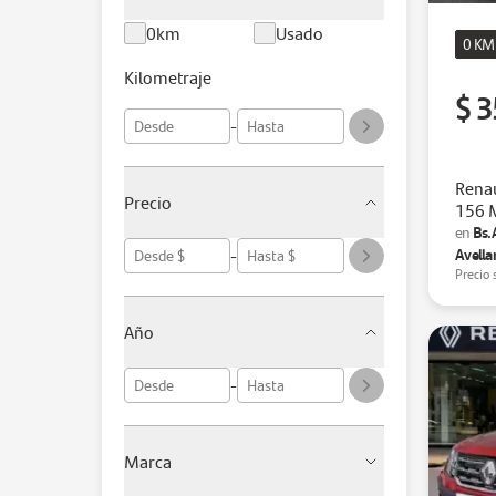
0km
Usado
0 KM
Kilometraje
$ 3
-
Renau
Precio
156 
Bs.
en
-
Avella
Precio 
Año
-
Marca