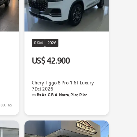
0 KM
2026
US$ 42.900
Chery Tiggo 8 Pro 1.6T Luxury
7Dct 2026
Bs.As. G.B.A. Norte, Pilar, Pilar
en
380.165