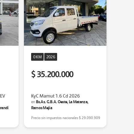
0 KM
2026
$ 35.200.000
HEV
KyC Mamut 1.6 Cd 2026
Bs.As. G.B.A. Oeste, La Matanza,
en
arandí
Ramos Mejía
Precio sin impuestos nacionales
$ 29.090.909