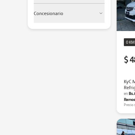
Concesionario
0 KM
$ 4
KyC 
Refri
Bs.
en
Ramos
Precio 