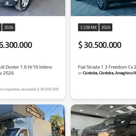
2026
3.238 KM
2026
6.300.000
$ 30.500.000
lt Duster 1.6 Hr16 Intens
Fiat Strada 1.3 Freedom Cs
v 2026
Córdoba, Córdoba, Ameghino N
en
sin impuestos nacionales
$ 30.000.000