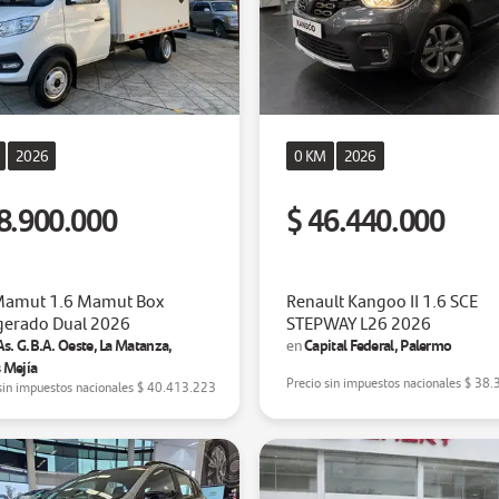
2026
0 KM
2026
8.900.000
$ 46.440.000
Mamut 1.6 Mamut Box
Renault Kangoo II 1.6 SCE
gerado Dual 2026
STEPWAY L26 2026
As. G.B.A. Oeste, La Matanza,
Capital Federal, Palermo
en
 Mejía
Precio sin impuestos nacionales
$ 38.
sin impuestos nacionales
$ 40.413.223