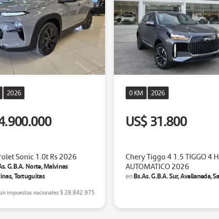
2026
0 KM
2026
4.900.000
US$ 31.800
olet Sonic 1.0t Rs 2026
Chery Tiggo 4 1.5 TIGGO 4 
AUTOMATICO 2026
As. G.B.A. Norte, Malvinas
inas, Tortuguitas
Bs.As. G.B.A. Sur, Avellaneda, S
en
sin impuestos nacionales
$ 28.842.975