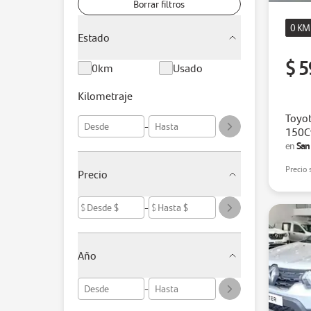
Borrar filtros
0 KM
Estado
$ 5
0km
Usado
Kilometraje
Toyot
-
150C
San 
en
Precio 
Precio
-
$
$
Año
-