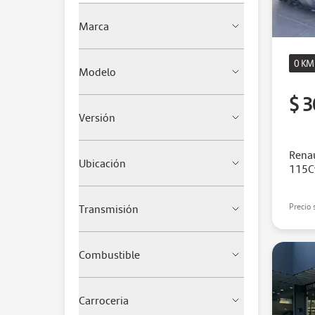
Marca
0 KM
Modelo
$ 3
Versión
Renau
Ubicación
115C
Transmisión
Precio 
Combustible
Carroceria