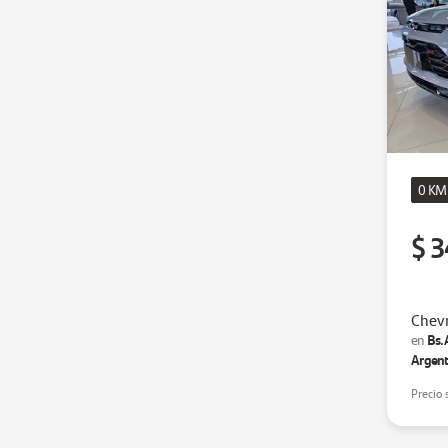
0 KM
$ 3
Chevr
Bs.
en
Argent
Precio 