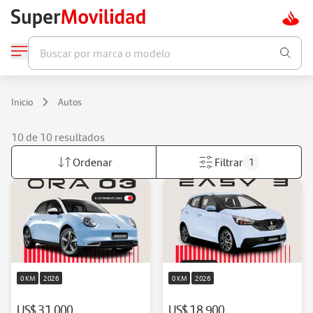
Buscar por marca o modelo
Inicio
Autos
10 de 10 resultados
Ordenar
Filtrar
1
0 KM
2026
0 KM
2026
US$ 31.000
US$ 18.900