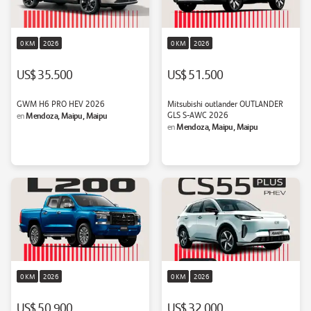
0 KM
2026
0 KM
2026
US$ 35.500
US$ 51.500
GWM H6 PRO HEV 2026
Mitsubishi outlander OUTLANDER
Mendoza, Maipu, Maipu
GLS S-AWC 2026
en
Mendoza, Maipu, Maipu
en
0 KM
2026
0 KM
2026
US$ 50.900
US$ 32.000