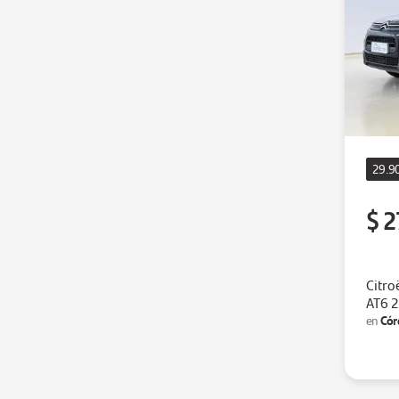
29.9
$ 2
Citro
AT6 
Cór
en