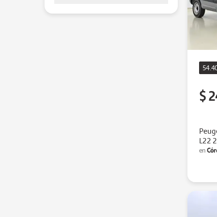
54.4
$ 2
Peug
L22 
Cór
en