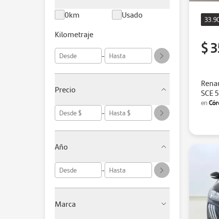
0km
Usado
33.9
Kilometraje
$ 3
-
Renau
Precio
SCE 
Cór
en
-
Año
-
Marca