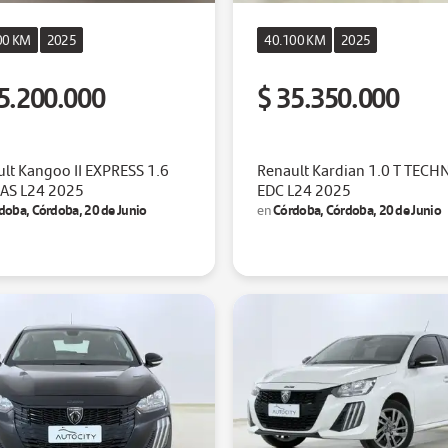
00 KM
2025
40.100 KM
2025
5.200.000
$ 35.350.000
lt Kangoo II EXPRESS 1.6
Renault Kardian 1.0 T TECH
5AS L24 2025
EDC L24 2025
doba, Córdoba, 20 de Junio
Córdoba, Córdoba, 20 de Junio
en