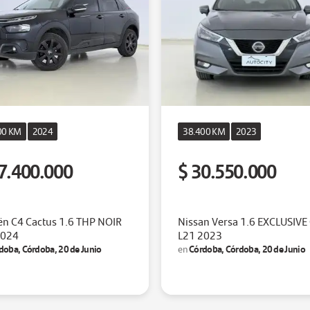
00 KM
2024
38.400 KM
2023
7.400.000
$ 30.550.000
ën C4 Cactus 1.6 THP NOIR
Nissan Versa 1.6 EXCLUSIVE
2024
L21 2023
doba, Córdoba, 20 de Junio
Córdoba, Córdoba, 20 de Junio
en