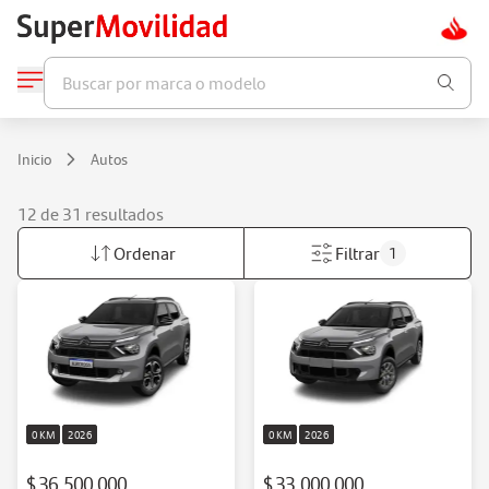
Buscar por marca o modelo
Inicio
Autos
12 de 31 resultados
Ordenar
Filtrar
1
0 KM
2026
0 KM
2026
$ 36.500.000
$ 33.000.000