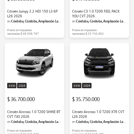
Citroën Jumpy 2.2 HDI 150 L3 6P
Citroën C3 1.0 T200 FEEL PACK
L26 2026
YOU CVT 2026
Córdoba, Córdoba, Ampliación Las
Córdoba, Córdoba, Ampliación Las
en
en
Palmas
Palmas
Precio sin impuestos
Precio sin impuestos
nacionales
$ 48.506.787
nacionales
$ 25.743.802
0 KM
2026
0 KM
2026
$ 36.700.000
$ 35.750.000
Citroën Aircross 1.0 T200 SHINE BT
Citroën Aircross 1.0 T200 XTR CVT
CVT 7AS 2026
L26 2026
Córdoba, Córdoba, Ampliación Las
Córdoba, Córdoba, Ampliación Las
en
en
Palmas
Palmas
Precio sin impuestos
Precio sin impuestos