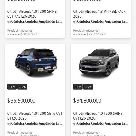
Citroën Aircross 1.0 T200 SHINE
Citroën Aircross 1.3 VTI FEEL PACK
CVT 7AS L26 2026
2026
Córdoba, Córdoba, Ampliación Las
Córdoba, Córdoba, Ampliación Las
en
en
Palmas
Palmas
Precio sin impuestos
Precio sin impuestos
nacionales
$ 30.165.289
nacionales
$ 27.272.727
0 KM
2026
0 KM
2026
$ 35.500.000
$ 34.800.000
Citroën Aircross 1.0 T200 Shine CVT
Citroën Aircross 1.0 T200 SHINE
BT l26 2026
CVT L26 2026
Córdoba, Córdoba, Ampliación Las
Córdoba, Córdoba, Ampliación Las
en
en
Palmas
Palmas
Precio sin impuestos
Precio sin impuestos