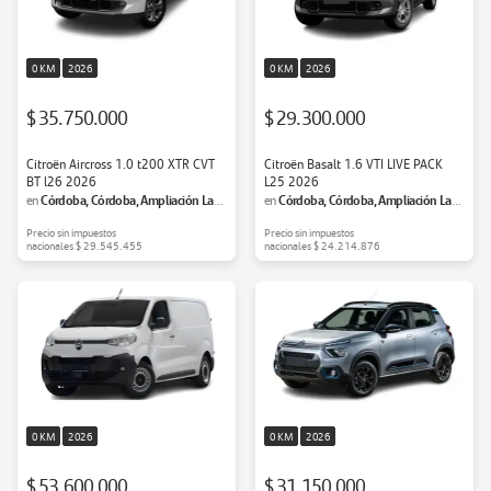
0 KM
2026
0 KM
2026
$ 35.750.000
$ 29.300.000
Citroën Aircross 1.0 t200 XTR CVT
Citroën Basalt 1.6 VTI LIVE PACK
BT l26 2026
L25 2026
Córdoba, Córdoba, Ampliación Las
Córdoba, Córdoba, Ampliación Las
en
en
Palmas
Palmas
Precio sin impuestos
Precio sin impuestos
nacionales
$ 29.545.455
nacionales
$ 24.214.876
0 KM
2026
0 KM
2026
$ 53.600.000
$ 31.150.000