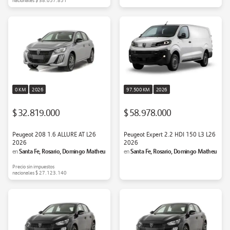
nacionales
$ 38.057.851
0 KM
2026
97.500 KM
2026
$ 32.819.000
$ 58.978.000
Peugeot 208 1.6 ALLURE AT L26
Peugeot Expert 2.2 HDI 150 L3 L26
2026
2026
Santa Fe, Rosario, Domingo Matheu
Santa Fe, Rosario, Domingo Matheu
en
en
Precio sin impuestos
nacionales
$ 27.123.140