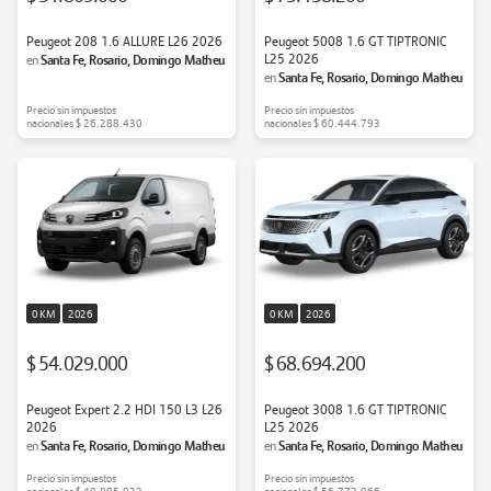
Peugeot 208 1.6 ALLURE L26 2026
Peugeot 5008 1.6 GT TIPTRONIC
Santa Fe, Rosario, Domingo Matheu
L25 2026
en
Santa Fe, Rosario, Domingo Matheu
en
Precio sin impuestos
Precio sin impuestos
nacionales
$ 26.288.430
nacionales
$ 60.444.793
0 KM
2026
0 KM
2026
$ 54.029.000
$ 68.694.200
Peugeot Expert 2.2 HDI 150 L3 L26
Peugeot 3008 1.6 GT TIPTRONIC
2026
L25 2026
Santa Fe, Rosario, Domingo Matheu
Santa Fe, Rosario, Domingo Matheu
en
en
Precio sin impuestos
Precio sin impuestos