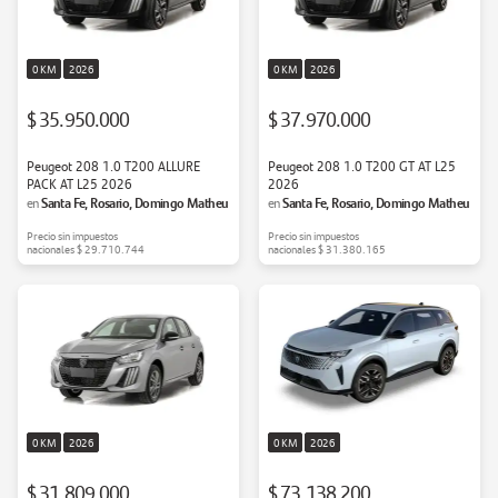
0 KM
2026
0 KM
2026
$ 35.950.000
$ 37.970.000
Peugeot 208 1.0 T200 ALLURE
Peugeot 208 1.0 T200 GT AT L25
PACK AT L25 2026
2026
Santa Fe, Rosario, Domingo Matheu
Santa Fe, Rosario, Domingo Matheu
en
en
Precio sin impuestos
Precio sin impuestos
nacionales
$ 29.710.744
nacionales
$ 31.380.165
0 KM
2026
0 KM
2026
$ 31.809.000
$ 73.138.200