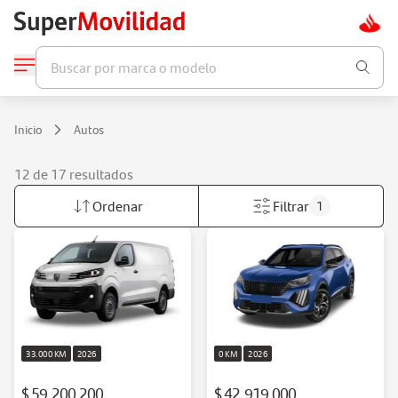
Buscar por marca o modelo
Inicio
Autos
12 de 17 resultados
Ordenar
Filtrar
1
33.000 KM
2026
0 KM
2026
$ 59.200.200
$ 42.919.000