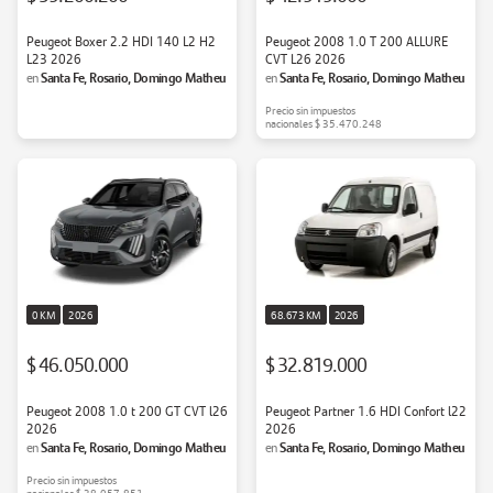
Peugeot Boxer 2.2 HDI 140 L2 H2
Peugeot 2008 1.0 T 200 ALLURE
L23 2026
CVT L26 2026
Santa Fe, Rosario, Domingo Matheu
Santa Fe, Rosario, Domingo Matheu
en
en
Precio sin impuestos
nacionales
$ 35.470.248
0 KM
2026
68.673 KM
2026
$ 46.050.000
$ 32.819.000
Peugeot 2008 1.0 t 200 GT CVT l26
Peugeot Partner 1.6 HDI Confort l22
2026
2026
Santa Fe, Rosario, Domingo Matheu
Santa Fe, Rosario, Domingo Matheu
en
en
Precio sin impuestos