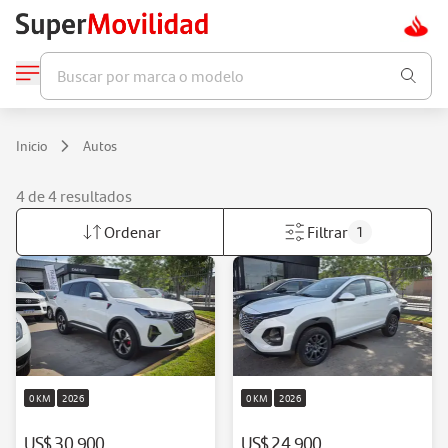
Buscar por marca o modelo
Inicio
Autos
4 de 4 resultados
Ordenar
Filtrar
1
0 KM
2026
0 KM
2026
US$ 30.900
US$ 24.900