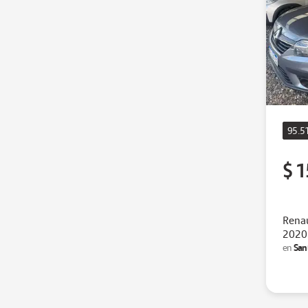
95.5
$ 1
Renau
2020
San
en