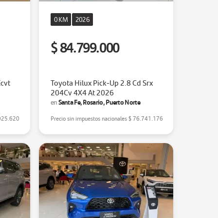
0 KM
2026
$ 84.799.000
Ecvt
Toyota Hilux Pick-Up 2.8 Cd Srx
204Cv 4X4 At 2026
Santa Fe, Rosario, Puerto Norte
en
925.620
Precio sin impuestos nacionales
$ 76.741.176