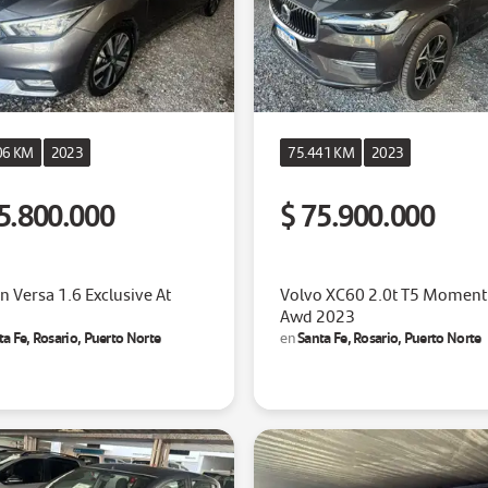
06 KM
2023
75.441 KM
2023
5.800.000
$ 75.900.000
n Versa 1.6 Exclusive At
Volvo XC60 2.0t T5 Momen
Awd 2023
ta Fe, Rosario, Puerto Norte
Santa Fe, Rosario, Puerto Norte
en