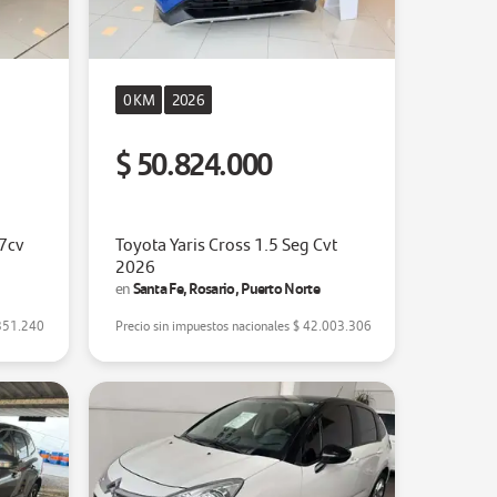
0 KM
2026
$ 50.824.000
77cv
Toyota Yaris Cross 1.5 Seg Cvt
2026
Santa Fe, Rosario, Puerto Norte
en
351.240
Precio sin impuestos nacionales
$ 42.003.306