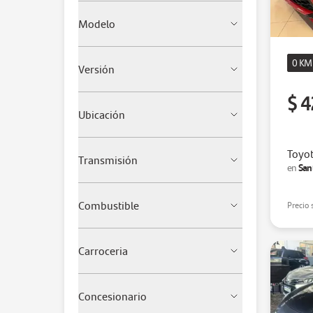
Modelo
0 KM
Versión
$ 4
Ubicación
Toyot
Transmisión
San
en
Combustible
Precio 
Carroceria
Concesionario