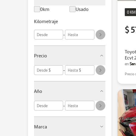
0km
Usado
0 KM
Kilometraje
$ 5
-
Toyot
Precio
Ecvt
San
en
-
Precio 
Año
-
Marca