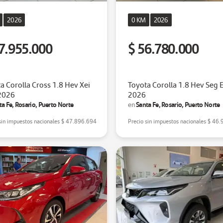
2026
0 KM
2026
7.955.000
$ 56.780.000
a Corolla Cross 1.8 Hev Xei
Toyota Corolla 1.8 Hev Seg 
 2026
2026
ta Fe, Rosario, Puerto Norte
Santa Fe, Rosario, Puerto Norte
en
sin impuestos nacionales
$ 47.896.694
Precio sin impuestos nacionales
$ 46.