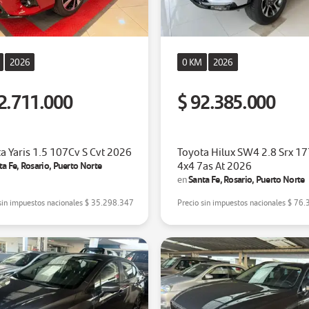
2026
0 KM
2026
2.711.000
$ 92.385.000
a Yaris 1.5 107Cv S Cvt 2026
Toyota Hilux SW4 2.8 Srx 1
4x4 7as At 2026
ta Fe, Rosario, Puerto Norte
Santa Fe, Rosario, Puerto Norte
en
sin impuestos nacionales
$ 35.298.347
Precio sin impuestos nacionales
$ 76.