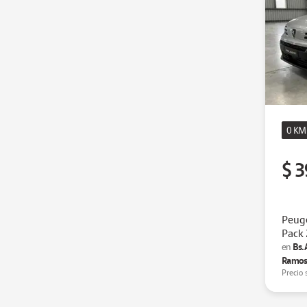
0 KM
$ 3
Peuge
Pack
Bs.
en
Ramos
Precio 