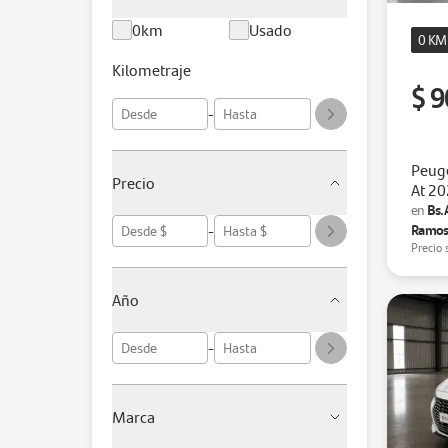
0km
Usado
0 KM
Kilometraje
$ 9
-
Peug
Precio
At 2
Bs.
en
-
Ramos
Precio 
Año
-
Marca