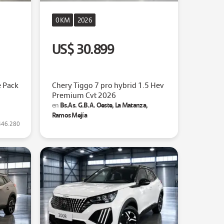
0 KM
2026
US$ 30.899
e Pack
Chery Tiggo 7 pro hybrid 1.5 Hev
Premium Cvt 2026
,
Bs.As. G.B.A. Oeste, La Matanza,
en
Ramos Mejía
446.280