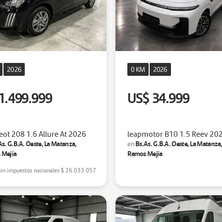
2026
0 KM
2026
1.499.999
US$ 34.999
ot 208 1.6 Allure At 2026
leapmotor B10 1.5 Reev 20
As. G.B.A. Oeste, La Matanza,
Bs.As. G.B.A. Oeste, La Matanza
en
 Mejía
Ramos Mejía
sin impuestos nacionales
$ 26.033.057