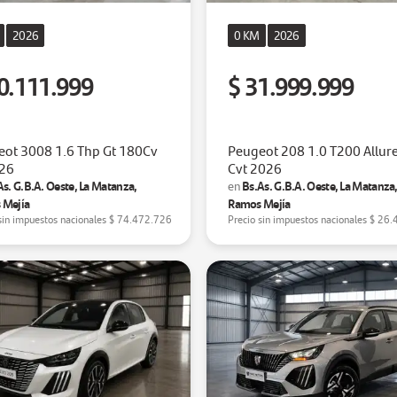
2026
0 KM
2026
0.111.999
$ 31.999.999
eot 3008 1.6 Thp Gt 180Cv
Peugeot 208 1.0 T200 Allur
026
Cvt 2026
As. G.B.A. Oeste, La Matanza,
Bs.As. G.B.A. Oeste, La Matanza
en
 Mejía
Ramos Mejía
sin impuestos nacionales
$ 74.472.726
Precio sin impuestos nacionales
$ 26.