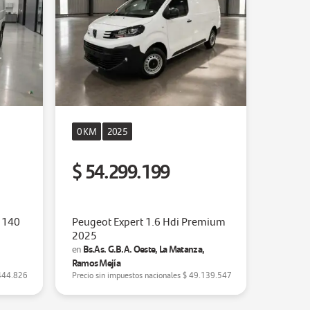
0 KM
2025
$ 54.299.199
 140
Peugeot Expert 1.6 Hdi Premium
2025
,
Bs.As. G.B.A. Oeste, La Matanza,
en
Ramos Mejía
444.826
Precio sin impuestos nacionales
$ 49.139.547