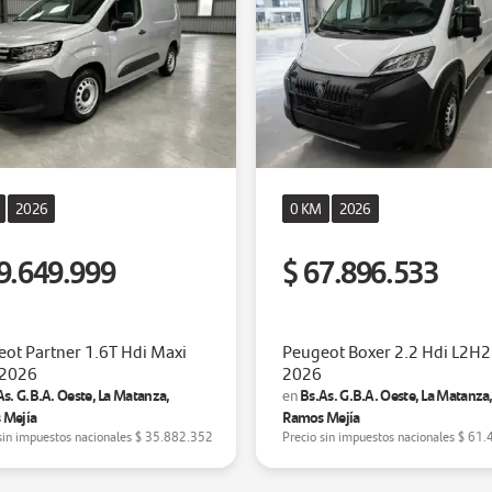
2026
0 KM
2026
9.649.999
$ 67.896.533
ot Partner 1.6T Hdi Maxi
Peugeot Boxer 2.2 Hdi L2H2
 2026
2026
As. G.B.A. Oeste, La Matanza,
Bs.As. G.B.A. Oeste, La Matanza
en
 Mejía
Ramos Mejía
sin impuestos nacionales
$ 35.882.352
Precio sin impuestos nacionales
$ 61.