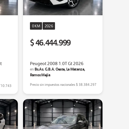
0 KM
2026
$ 46.444.999
t
Peugeot 2008 1.0T Gt 2026
Bs.As. G.B.A. Oeste, La Matanza,
en
,
Ramos Mejía
Precio sin impuestos nacionales
$ 38.384.297
710.743