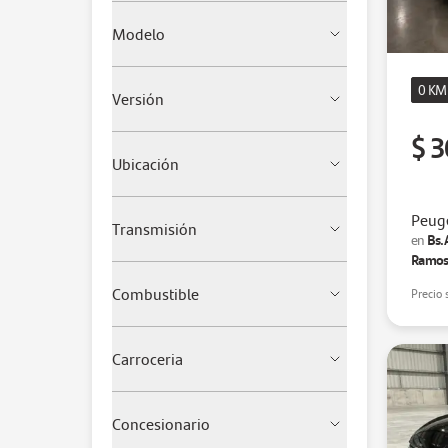
Modelo
0 KM
Versión
$ 3
Ubicación
Peuge
Transmisión
Bs.
en
Ramos
Combustible
Precio 
Carroceria
Concesionario