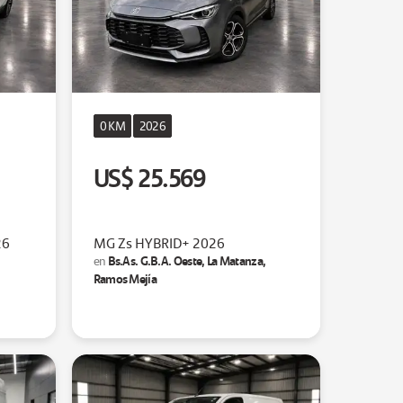
0 KM
2026
US$ 25.569
26
MG Zs HYBRID+ 2026
,
Bs.As. G.B.A. Oeste, La Matanza,
en
Ramos Mejía