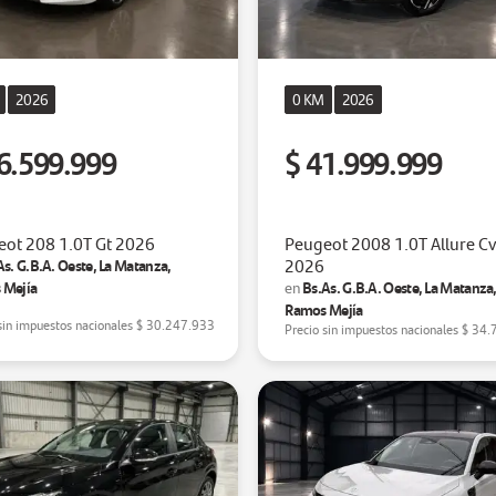
2026
0 KM
2026
6.599.999
$ 41.999.999
ot 208 1.0T Gt 2026
Peugeot 2008 1.0T Allure Cv
2026
As. G.B.A. Oeste, La Matanza,
 Mejía
Bs.As. G.B.A. Oeste, La Matanza
en
Ramos Mejía
sin impuestos nacionales
$ 30.247.933
Precio sin impuestos nacionales
$ 34.