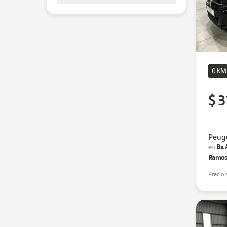
0 KM
$ 3
Peuge
Bs.
en
Ramos
Precio 