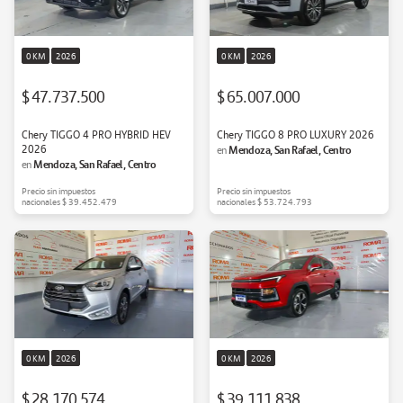
0 KM
2026
0 KM
2026
$ 47.737.500
$ 65.007.000
Chery TIGGO 4 PRO HYBRID HEV
Chery TIGGO 8 PRO LUXURY 2026
2026
Mendoza, San Rafael, Centro
en
Mendoza, San Rafael, Centro
en
Precio sin impuestos
Precio sin impuestos
nacionales
$ 39.452.479
nacionales
$ 53.724.793
0 KM
2026
0 KM
2026
$ 28.170.574
$ 39.111.838