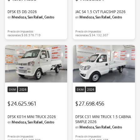
DFSK E5 DEi 2026
JAC S4 1.5 CVT FLAGSHIP 2026
Mendoza, San Rafael, Centro
Mendoza, San Rafael, Centro
en
en
Precio sin impuestos
Precio sin impuestos
nacionales
$ 38.576.719
nacionales
$ 34.132.307
0 KM
2026
0 KM
2026
$ 24.625.961
$ 27.698.456
DFSK K01H MINI TRUCK 2026
DFSK C31 MINI TRUCK 1.5 CABINA
Mendoza, San Rafael, Centro
SIMPLE 2026
en
Mendoza, San Rafael, Centro
en
Precio sin impuestos
Precio sin impuestos