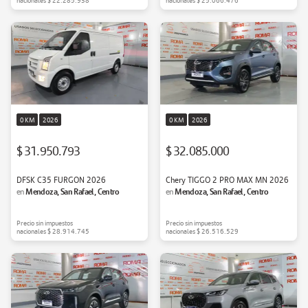
nacionales
$ 22.285.938
nacionales
$ 25.066.476
0 KM
2026
0 KM
2026
$ 31.950.793
$ 32.085.000
DFSK C35 FURGON 2026
Chery TIGGO 2 PRO MAX MN 2026
Mendoza, San Rafael, Centro
Mendoza, San Rafael, Centro
en
en
Precio sin impuestos
Precio sin impuestos
nacionales
$ 28.914.745
nacionales
$ 26.516.529