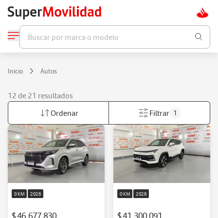
Buscar por marca o modelo
Inicio
Autos
12 de 21 resultados
Ordenar
Filtrar
1
0 KM
2026
0 KM
2026
$ 46.677.830
$ 41.300.091