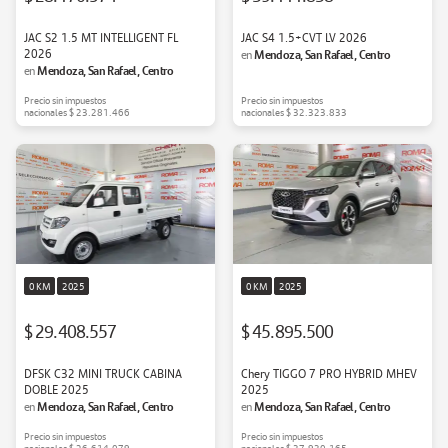
JAC S2 1.5 MT INTELLIGENT FL
JAC S4 1.5+CVT LV 2026
2026
Mendoza, San Rafael, Centro
en
Mendoza, San Rafael, Centro
en
Precio sin impuestos
Precio sin impuestos
nacionales
$ 23.281.466
nacionales
$ 32.323.833
0 KM
2025
0 KM
2025
$ 29.408.557
$ 45.895.500
DFSK C32 MINI TRUCK CABINA
Chery TIGGO 7 PRO HYBRID MHEV
DOBLE 2025
2025
Mendoza, San Rafael, Centro
Mendoza, San Rafael, Centro
en
en
Precio sin impuestos
Precio sin impuestos