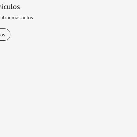
hículos
ontrar más autos.
los