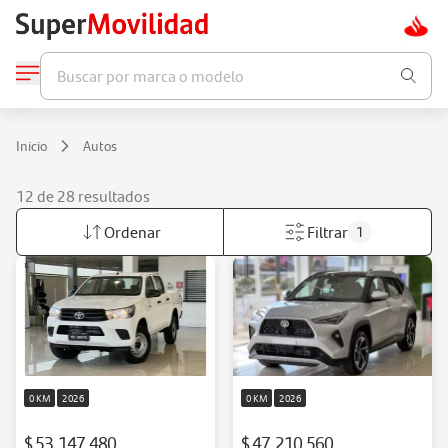
Buscar por marca o modelo
Inicio
Autos
12 de 28 resultados
Ordenar
Filtrar
1
0 KM
2026
0 KM
2026
$ 53.147.480
$ 47.210.560