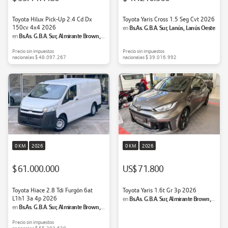
Toyota Hilux Pick-Up 2.4 Cd Dx
Toyota Yaris Cross 1.5 Seg Cvt 2026
150cv 4x4 2026
Bs.As. G.B.A. Sur, Lanús, Lanús Oeste
en
Bs.As. G.B.A. Sur, Almirante Brown,
en
Adrogué
Precio sin impuestos
Precio sin impuestos
nacionales
$ 48.097.267
nacionales
$ 39.016.992
0 KM
2026
0 KM
2026
$ 61.000.000
US$ 71.800
Toyota Hiace 2.8 Tdi Furgón 6at
Toyota Yaris 1.6t Gr 3p 2026
L1h1 3a 4p 2026
Bs.As. G.B.A. Sur, Almirante Brown,
en
Bs.As. G.B.A. Sur, Almirante Brown,
en
Adrogué
Adrogué
Precio sin impuestos