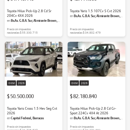
Toyota Hilux Pick-Up 2.8 Cd Sr
Toyota Yaris 1.5 107Cv S Cvt 2026
204Cv 4X4 2026
Bs.As. G.B.A. Sur, Almirante Brown,
en
Bs.As. G.B.A. Sur, Almirante Brown,
en
Adrogué
Adrogué
Precio sin impuestos
Precio sin impuestos
nacionales
$ 55.330.715
nacionales
$ 34.802.479
0 KM
2026
0 KM
2026
$ 50.500.000
$ 82.180.840
Toyota Yaris Cross 1.5 Hev Seg Cvt
Toyota Hilux Pick-Up 2.8 Cd Gr-
2026
Sport 224Cv 4X4 At 2026
Capital Federal, Barracas
Bs.As. G.B.A. Sur, Almirante Brown,
en
en
Adrogué
Precio sin impuestos
Precio sin impuestos