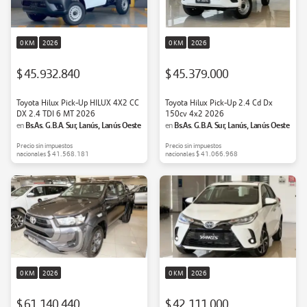
0 KM
2026
0 KM
2026
$ 45.932.840
$ 45.379.000
Toyota Hilux Pick-Up HILUX 4X2 CC
Toyota Hilux Pick-Up 2.4 Cd Dx
DX 2.4 TDI 6 MT 2026
150cv 4x2 2026
Bs.As. G.B.A. Sur, Lanús, Lanús Oeste
Bs.As. G.B.A. Sur, Lanús, Lanús Oeste
en
en
Precio sin impuestos
Precio sin impuestos
nacionales
$ 41.568.181
nacionales
$ 41.066.968
0 KM
2026
0 KM
2026
$ 61.140.440
$ 42.111.000