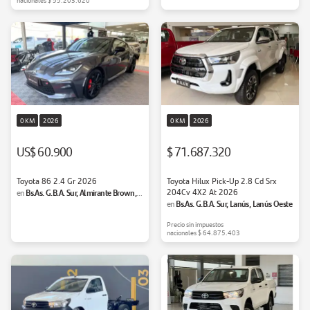
nacionales
$ 55.203.620
0 KM
2026
0 KM
2026
US$ 60.900
$ 71.687.320
Toyota 86 2.4 Gr 2026
Toyota Hilux Pick-Up 2.8 Cd Srx
Bs.As. G.B.A. Sur, Almirante Brown,
204Cv 4X2 At 2026
en
Bs.As. G.B.A. Sur, Lanús, Lanús Oeste
Adrogué
en
Precio sin impuestos
nacionales
$ 64.875.403