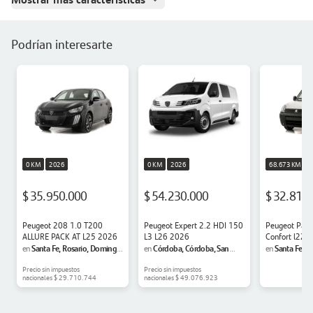
Podrían interesarte
0 KM
2026
0 KM
2026
68.673 KM
2
$ 35.950.000
$ 54.230.000
$ 32.819
Peugeot 208 1.0 T200
Peugeot Expert 2.2 HDI 150
Peugeot Part
ALLURE PACK AT L25 2026
L3 L26 2026
Confort l22 
Santa Fe, Rosario, Domingo
Córdoba, Córdoba, San
Santa Fe, R
en
en
en
Matheu
Martín
Matheu
Precio sin impuestos
Precio sin impuestos
nacionales
$ 29.710.744
nacionales
$ 49.076.923