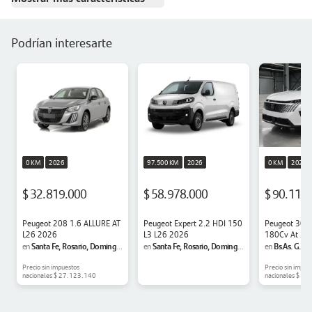
Podrían interesarte
0 KM
2026
97.500 KM
2026
0 KM
2026
$ 32.819.000
$ 58.978.000
$ 90.111
Peugeot 208 1.6 ALLURE AT
Peugeot Expert 2.2 HDI 150
Peugeot 3008
L26 2026
L3 L26 2026
180Cv At 20
Santa Fe, Rosario, Domingo
Santa Fe, Rosario, Domingo
Bs.As. G.B.A
en
en
en
Matheu
Matheu
Matanza, Ram
Precio sin impuestos
Precio sin impue
nacionales
$ 27.123.140
nacionales
$ 74